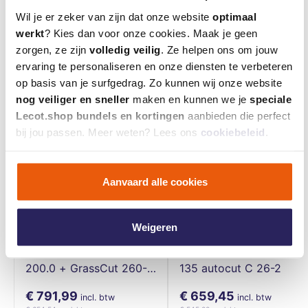
baar
baar
baar
Wil je er zeker van zijn dat onze website
optimaal
werkt
? Kies dan voor onze cookies. Maak je geen
zorgen, ze zijn
volledig veilig
. Ze helpen ons om jouw
Deze interesseren je misschien ook
ervaring te personaliseren en onze diensten te verbeteren
op basis van je surfgedrag. Zo kunnen wij onze website
nog veiliger en sneller
maken en kunnen we je
speciale
Lecot.shop bundels en kortingen
aanbieden die perfect
bij jou passen. Meer weten? Lees ons
cookiebeleid
.
Aanvaard alle cookies
Weigeren
Stihl Accubosmaaier FSA
Stihl Accubosmaaier FSA
200.0 + GrassCut 260-2
135 autocut C 26-2
- FA032000002
€ 791,99
€ 659,45
incl. btw
incl. btw