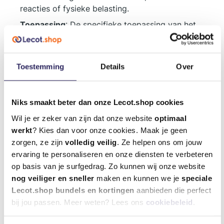
reacties of fysieke belasting.
Toepassing
: De specifieke toepassing van het
product is een tweede belangrijk aspect. Kies
bijvoorbeeld een chemische mortel die geschikt
is voor het materiaal waarin u bevestigt, of een
Toestemming
Details
Over
plamuur die aansluit bij de ondergrond.
Gebruiksgemak
: Ook het gebruiksgemak is
belangrijk. Producten als kitpistolen en
Niks smaakt beter dan onze Lecot.shop cookies
afstrijksets moeten ergonomisch en efficiënt
Wil je er zeker van zijn dat onze website
optimaal
zijn, zodat je snel en nauwkeurig kunt werken.
werkt
? Kies dan voor onze cookies. Maak je geen
zorgen, ze zijn
volledig veilig
. Ze helpen ons om jouw
Het assortiment van Lecot.shop
ervaring te personaliseren en onze diensten te verbeteren
Bij Lecot.shop vind je een uitgebreid
op basis van je surfgedrag. Zo kunnen wij onze website
assortiment aan chemische producten, van
nog veiliger en sneller
maken en kunnen we je
speciale
chemische mortel tot schuimen en
Lecot.shop bundels en kortingen
aanbieden die perfect
smeermiddelen. Of je nu op zoek bent naar
bij jou passen. Meer weten? Lees ons
cookiebeleid
.
specifieke chemie producten voor een bepaalde
toepassing of naar universele oplossingen voor