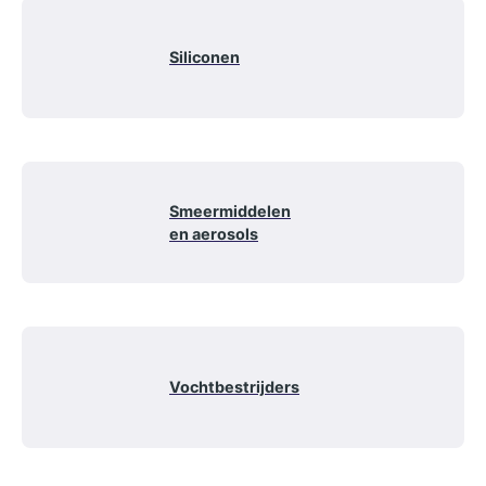
Siliconen
Smeermiddelen
en aerosols
Vochtbestrijders