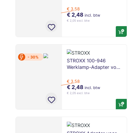
DeWalt & Milwaukee 18V
Accu
€ 3,58
€ 2,48
incl. btw
€ 2,05 excl. btw
- 30%
STROXX 100-946
Werklamp-Adapter voor
Makita 18V Accu
€ 3,58
€ 2,48
incl. btw
€ 2,05 excl. btw