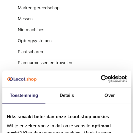
Markeergereedschap
Messen
Nietmachines
Opbergsystemen
Plaatscharen
Plamuurmessen en truwelen
Ratels en doppen
Schroevendraaiers en bits
Toestemming
Details
Over
Schuurmaterialen
Slaggereedschappen
Niks smaakt beter dan onze Lecot.shop cookies
Sleutels
Wil je er zeker van zijn dat onze website
optimaal
Steekbeitels
werkt
? Kies dan voor onze cookies. Maak je geen