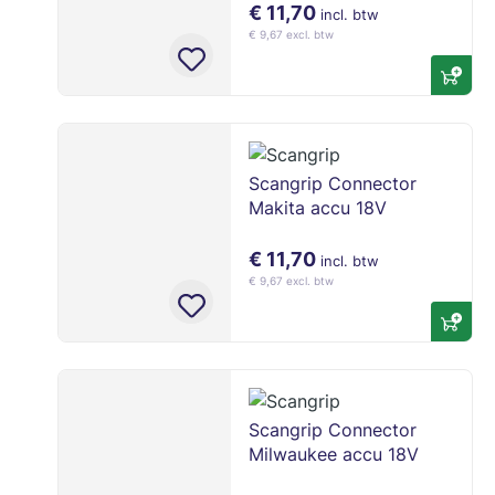
€ 11,70
incl. btw
€ 9,67 excl. btw
Bij Lecot.shop vind je een uitgebreid assortiment adapters voor professioneel gebruik. Met merken als PCE, Brennenstuhl en andere betrouwbare fabrikanten ben je zeker van veilige en duurzame aansluitingen.
Scangrip Connector
Makita accu 18V
€ 11,70
incl. btw
€ 9,67 excl. btw
Scangrip Connector
Milwaukee accu 18V