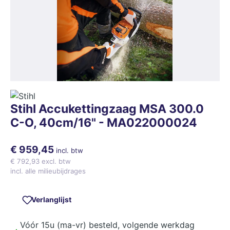
Stihl Accukettingzaag MSA 300.0
C-O, 40cm/16" - MA022000024
€ 959,45
incl. btw
€ 792,93 excl. btw
incl. alle milieubijdrages
Verlanglijst
Vóór 15u (ma-vr) besteld, volgende werkdag