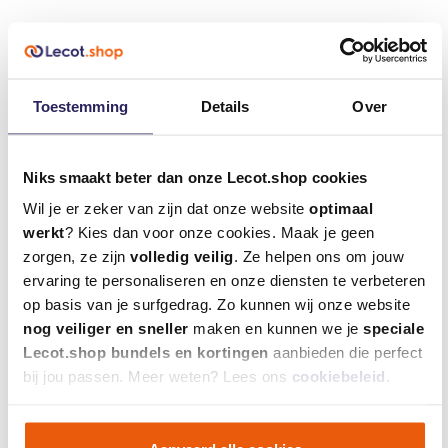
Gerelateerde producten
Toestemming
Details
Over
Niks smaakt beter dan onze Lecot.shop cookies
Wil je er zeker van zijn dat onze website
optimaal
werkt
? Kies dan voor onze cookies. Maak je geen
zorgen, ze zijn
volledig veilig
. Ze helpen ons om jouw
ervaring te personaliseren en onze diensten te verbeteren
Kniekussen board
op basis van je surfgedrag. Zo kunnen wij onze website
nog veiliger en sneller
maken en kunnen we je
speciale
Lecot.shop bundels en kortingen
aanbieden die perfect
€ 121,90
incl. btw
bij jou passen. Meer weten? Lees ons
cookiebeleid
.
€ 100,74 excl. btw