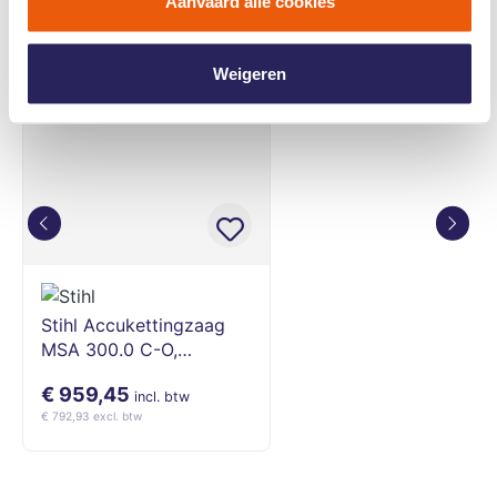
Aanvaard alle cookies
Deze interesseren je misschien ook
Weigeren
Stihl Accukettingzaag
MSA 300.0 C-O,
40cm/16" -
€ 959,45
MA022000024
incl. btw
€ 792,93 excl. btw