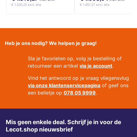
€ 1.500,22 excl. btw
€ 1.651,27 excl. btw
Heb je ons nodig? We helpen je graag!
Sla je favorieten op, volg je bestelling of
retourneer een artikel
via je account
.
Vind het antwoord op je vraag vliegensvlug
via onze klantenservicepagina
of geef ons
een belletje op
078 05 9999
.
Mis geen enkele deal. Schrijf je in voor de
Lecot.shop nieuwsbrief