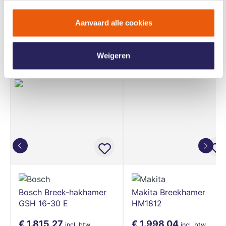
(224731)
)
Plus-7X
Plus-7X
Aanvaard alle cookies
Deze interesseren je misschien ook
Weigeren
Bosch Breek-hakhamer
Makita Breekhamer
GSH 16-30 E
HM1812
€ 1.815,27
€ 1.998,04
incl. btw
incl. btw