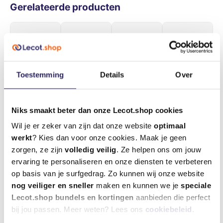
Gerelateerde producten
Toestemming
Details
Over
Niks smaakt beter dan onze Lecot.shop cookies
Wil je er zeker van zijn dat onze website
optimaal
werkt
? Kies dan voor onze cookies. Maak je geen
zorgen, ze zijn
volledig veilig
. Ze helpen ons om jouw
Betonbo
Betonbo
Betonbo
Betonbo
ervaring te personaliseren en onze diensten te verbeteren
or SDS-
or SDS-
or SDS-
or SDS-
op basis van je surfgedrag. Zo kunnen wij onze website
Plus 100
Plus 150
Plus 400
Plus 400
nog veiliger en sneller
maken en kunnen we je
speciale
€ 14,46
€ 20,18
€ 30,63
€ 33,05
mm 8 X
mm 10 X
mm 8 X
mm 12 X
Lecot.shop bundels en kortingen
aanbieden die perfect
incl. btw
incl. btw
incl. btw
incl. btw
160 -
210 Xt3
465 -
465 -
bij jou passen. Meer weten? Lees ons
cookiebeleid
.
€ 11,95 excl.
€ 16,68 excl.
€ 25,31 excl.
€ 27,31 excl.
Xt3
(224738
Expert
Expert
btw
btw
btw
btw