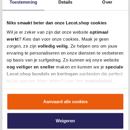
Toestemming
Details
Over
Niks smaakt beter dan onze Lecot.shop cookies
Gehoorbeugel 3M – 1310
Polycarbonaat
bezoekersbril piton 2 -
Wil je er zeker van zijn dat onze website
optimaal
blank
werkt
? Kies dan voor onze cookies. Maak je geen
€ 9,21
€ 2,41
incl. btw
incl. btw
zorgen, ze zijn
volledig veilig
. Ze helpen ons om jouw
€ 7,61 excl. btw
€ 1,99 excl. btw
ervaring te personaliseren en onze diensten te verbeteren
op basis van je surfgedrag. Zo kunnen wij onze website
nog veiliger en sneller
maken en kunnen we je
speciale
Deze interesseren je misschien ook
Lecot.shop bundels en kortingen
aanbieden die perfect
bij jou passen. Meer weten? Lees ons
cookiebeleid
.
- 20%
Aanvaard alle cookies
Weigeren