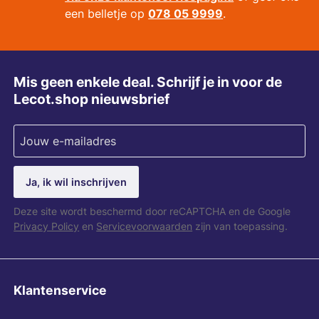
een belletje op
078 05 9999
.
Mis geen enkele deal. Schrijf je in voor de
Lecot.shop nieuwsbrief
Ja, ik wil inschrijven
Deze site wordt beschermd door reCAPTCHA en de Google
Privacy Policy
en
Servicevoorwaarden
zijn van toepassing.
Klantenservice