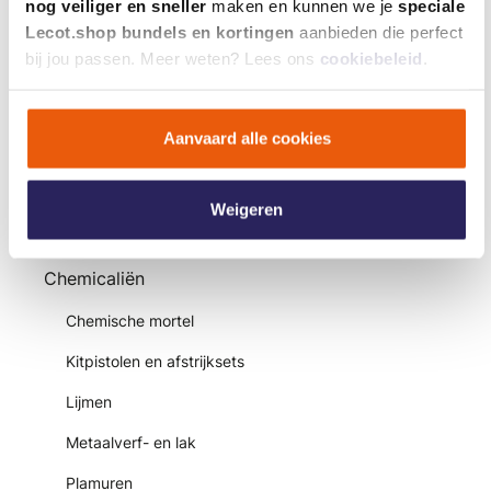
nog veiliger en sneller
maken en kunnen we je
speciale
Lecot.shop bundels en kortingen
aanbieden die perfect
Veiligheidsbrillen
bij jou passen. Meer weten? Lees ons
cookiebeleid
.
Veiligheidshelmen
Veiligheidslaarzen
Aanvaard alle cookies
Veiligheidsschoenen
Wegwerpkledij
Weigeren
Werkbroeken
Chemicaliën
Chemische mortel
Kitpistolen en afstrijksets
Lijmen
Metaalverf- en lak
Plamuren