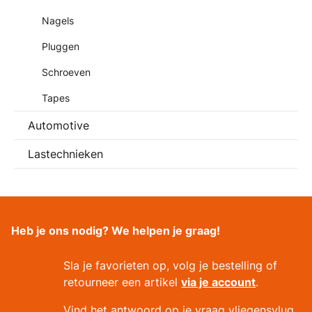
Nagels
Pluggen
Schroeven
Tapes
Automotive
Lastechnieken
Heb je ons nodig? We helpen je graag!
Sla je favorieten op, volg je bestelling of
retourneer een artikel
via je account
.
Vind het antwoord op je vraag vliegensvlug