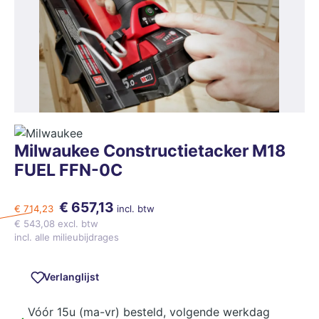
Milwaukee Constructietacker M18
FUEL FFN-0C
€ 657,13
€ 714,23
incl. btw
€ 543,08 excl. btw
incl. alle milieubijdrages
Verlanglijst
Vóór 15u (ma-vr) besteld, volgende werkdag