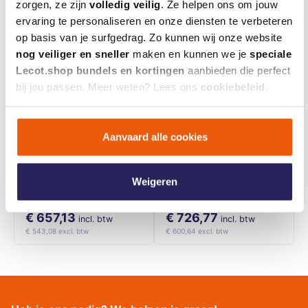
zorgen, ze zijn
volledig veilig
. Ze helpen ons om jouw
- 7%
- 7%
ervaring te personaliseren en onze diensten te verbeteren
op basis van je surfgedrag. Zo kunnen wij onze website
nog veiliger en sneller
maken en kunnen we je
speciale
Lecot.shop bundels en kortingen
aanbieden die perfect
bij jou passen. Meer weten? Lees ons
cookiebeleid
.
Aanvaard alle cookies
Milwaukee
Milwaukee Accu
Constructietacker
Nageltoestel FN18GS-
Weigeren
M18 FUEL FFN-0C
202x (2x 2Ah M18 +
€ 714,23
€ 789,49
M12-18 FC lader)
€ 657,13
€ 726,77
incl. btw
incl. btw
€ 543,08 excl. btw
€ 600,64 excl. btw