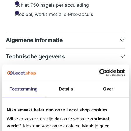
Schiet 750 nagels per acculading
Flexibel, werkt met alle M18-accu's
Algemene informatie
Technische gegevens
Inhoud van de verpakking
Over Milwaukee
Toestemming
Details
Over
Niks smaakt beter dan onze Lecot.shop cookies
Deze interesseren je misschien ook
Wil je er zeker van zijn dat onze website
optimaal
werkt
? Kies dan voor onze cookies. Maak je geen