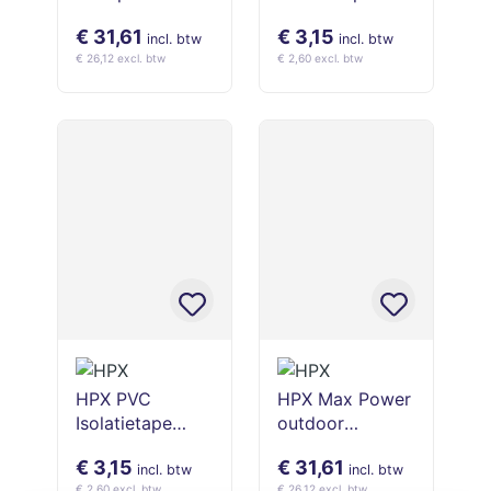
bevestigingstap
blauw 50 mm x
€ 31,61
€ 3,15
e - 19mm x
10 m
incl. btw
incl. btw
€ 26,12 excl. btw
€ 2,60 excl. btw
16,5m
HPX PVC
HPX Max Power
Isolatietape
outdoor
rood 50 mm x
bevestigingstap
€ 3,15
€ 31,61
10 m
e - zwart 19mm
incl. btw
incl. btw
€ 2,60 excl. btw
€ 26,12 excl. btw