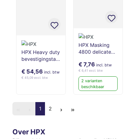
HPX Masking
4800 delicate
HPX Heavy duty
surfaces - paars
bevestigingstap
€ 7,76
50m
e - wit 19mm x
incl. btw
€ 54,56
€ 6,41 excl. btw
33m
incl. btw
€ 45,09 excl. btw
2 varianten
beschikbaar
1
2
Over HPX