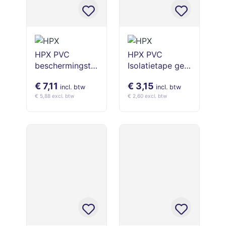
HPX PVC
HPX PVC
beschermingsta
Isolatietape geel
pe - Oranje
50 mm x 10 m
€ 7,11
€ 3,15
50mm x 33m
incl. btw
incl. btw
€ 5,88 excl. btw
€ 2,60 excl. btw