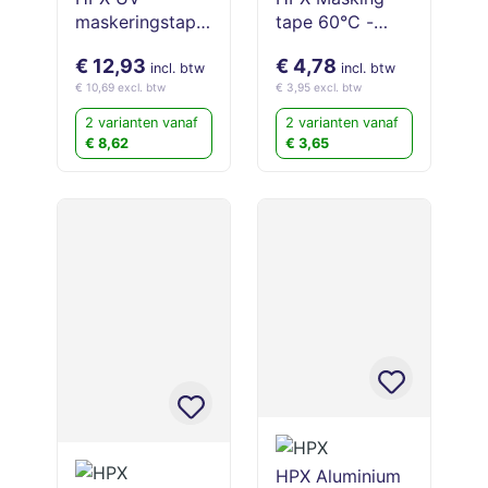
maskeringstape
tape 60°C -
4900 Extra
Crèmewit 50m
€ 12,93
€ 4,78
STRONG -
incl. btw
incl. btw
€ 10,69 excl. btw
€ 3,95 excl. btw
LICHTBLAUW
50m
2 varianten vanaf
2 varianten vanaf
€ 8,62
€ 3,65
HPX Aluminium