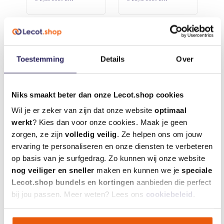
x 16,5m
Toestemming
Details
Over
Niks smaakt beter dan onze Lecot.shop cookies
Wil je er zeker van zijn dat onze website
optimaal
werkt
? Kies dan voor onze cookies. Maak je geen
zorgen, ze zijn
volledig veilig
. Ze helpen ons om jouw
ervaring te personaliseren en onze diensten te verbeteren
HPX PVC
HPX Aluminium
op basis van je surfgedrag. Zo kunnen wij onze website
Isolatietape
tape - 75mm x
nog veiliger en sneller
maken en kunnen we je
speciale
zwart 50 mm x
50m
Lecot.shop bundels en kortingen
aanbieden die perfect
€ 3,15
€ 18,53
10 m
incl. btw
incl. btw
bij jou passen. Meer weten? Lees ons
cookiebeleid
.
€ 2,60 excl. btw
€ 15,31 excl. btw