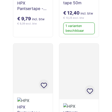
tape 50m
HPX
Pantsertape -
€ 12,40
Zilver 48mm x
incl. btw
€ 9,79
€ 10,25 excl. btw
25m
incl. btw
€ 8,09 excl. btw
1 varianten
beschikbaar
HPX