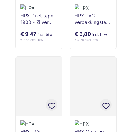
HPX Duct tape
HPX PVC
1900 - Zilver
verpakkingstape
48mm x 50m
- Transparant
€ 9,47
€ 5,80
50mm x 66m
incl. btw
incl. btw
€ 7,83 excl. btw
€ 4,79 excl. btw
HPX UV-
HPX Masking