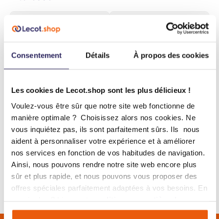
Consentement
Détails
À propos des cookies
Les cookies de Lecot.shop sont les plus délicieux !
Voulez-vous être sûr que notre site web fonctionne de
manière optimale ? Choisissez alors nos cookies. Ne
vous inquiétez pas, ils sont parfaitement sûrs. Ils nous
STROXX Niveau à
STROXX Niveau à
aident à personnaliser votre expérience et à améliorer
bulle numérique 250
bulles avec poignées
nos services en fonction de vos habitudes de navigation.
mm
- fraisée - 3 fioles -
Ainsi, nous pouvons rendre notre site web encore plus
73,19 €
56,86 €
1000 mm
TVA incluse
TVA incluse
sûr et plus rapide, et nous pouvons vous proposer des
60,49 € hors TVA
46,99 € hors TVA
offres spéciales parfaitement adaptées à vos besoins. En
savoir plus ? Lisez notre
politique en matière de
cookies
.