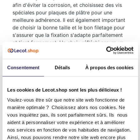
afin d'éviter la corrosion, et choisissez des vis
spéciales pour plaques de plâtre pour une
meilleure adhérence. Il est également important
de choisir la bonne taille et le bon filetage pour
s'assurer que la fixation s'adapte parfaitement
et tient fermement. Un choix réfléchi assure un
résultat final solide et fiable.
L'assortiment chez Lecot.shop
Consentement
Détails
À propos des cookies
Chez Lecot, vous trouverez un large
assortiment de fixations pour différentes
Les cookies de Lecot.shop sont les plus délicieux !
applications et matériaux. Grâce à nos
nombreuses années d'expérience, nous ne
Voulez-vous être sûr que notre site web fonctionne de
proposons que des produits de haute qualité,
manière optimale ? Choisissez alors nos cookies. Ne
afin que vous ayez toujours les fixations
vous inquiétez pas, ils sont parfaitement sûrs. Ils nous
appropriées pour votre projet de construction
aident à personnaliser votre expérience et à améliorer
ou de bricolage.
nos services en fonction de vos habitudes de navigation.
Ainsi, nous pouvons rendre notre site web encore plus