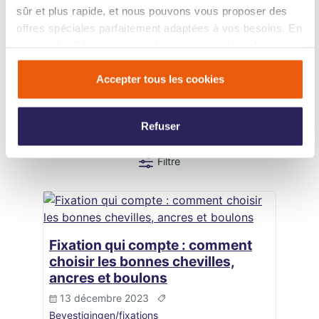
sûr et plus rapide, et nous pouvons vous proposer des
offres spéciales parfaitement adaptées à vos besoins. En
savoir plus ? Lisez notre
politique en matière de
cookies
.
Accepter tous les cookies
Lisez aussi nos blogs sur les
fixations
Refuser
Filtre
Fixation qui compte : comment
choisir les bonnes chevilles,
ancres et boulons
13 décembre 2023
Bevestigingen/fixations