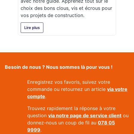
avec notre guide. Apprenez tout sur le
choix des bons clous, vis et écrous pour
vos projets de construction.
Lire plus
Besoin de nous ? Nous sommes là pour vous !
Enregistrez vos favoris, suivez votre
commande ou retournez un article
via votre
compte
.
Trouvez rapidement la réponse à votre
question
via notre page de service client
ou
donnez-nous un coup de fil au
078 05
9999
.