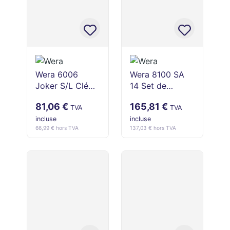
Wera 6006
Wera 8100 SA
Joker S/L Clé
14 Set de
plate double
cliquet Zyklop
81,06 €
165,81 €
auto-ajustable
Comfort 1/4"
TVA
TVA
(10-13/16-19
(28 pièces, 5-13
incluse
incluse
66,99 € hors TVA
137,03 € hors TVA
mm)
mm)