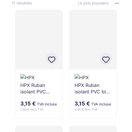
11 résultats
HPX Ruban
HPX Ruban
isolant PVC
isolant PVC bleu
jaune 50 mm x
50 mm x 10 m
3,15 €
3,15 €
10 m
TVA incluse
TVA incluse
2,60 € hors TVA
2,60 € hors TVA