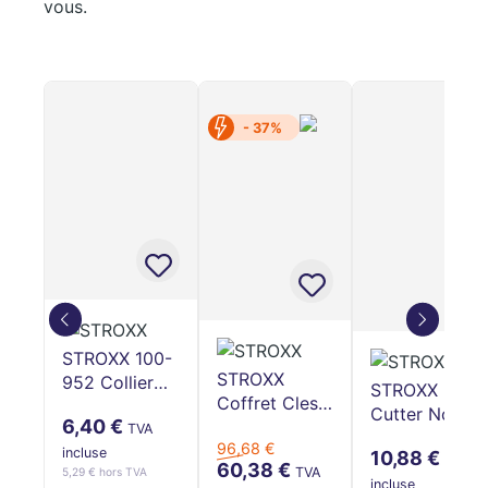
vous.
- 37%
STROXX 100-
STROXX
952 Collier
STROXX
Coffret Cles
de serrage
Cutter Noir
6,40 €
Mixtes A
noir (4,8 x
TVA
Revêtement
96,68 €
Cliquets De
300 mm,
incluse
10,88 €
Doux 18mm
TVA
60,38 €
8-19 mm, 5
TVA
5,29 € hors TVA
résistant aux
Aluminium
incluse