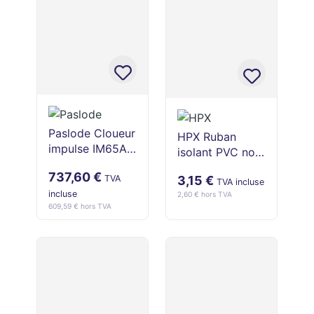
Paslode Cloueur
HPX Ruban
impulse IM65A
isolant PVC noir
F16 (brads F16 -
50 mm x 10 m
737,60 €
1.6 mm 32-63
TVA
3,15 €
TVA incluse
mm)
incluse
2,60 € hors TVA
609,59 € hors TVA