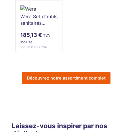
Wera Set d’outils
sanitaires
Kraftform
185,13 €
Kompakt SH 2
TVA
(15 pièces, VDE
incluse
153,00 € hors TVA
1000V)
Découvrez notre assortiment complet
Laissez-vous inspirer par nos