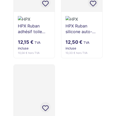
HPX Ruban
HPX Ruban
adhésif toile
silicone auto-
2300 - Gris
vulcanisant
12,15 €
12,50 €
48mm x 50m
SZ2503 Stretch
TVA
TVA
& Fuse (noir, 25
incluse
incluse
10,04 € hors TVA
10,33 € hors TVA
mm x 3 m)