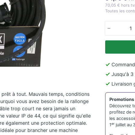
70,05 € hors tv
Toutes les cont
Quantité
Commandé a
Jusqu'à 3 
Livraison 
e prêt à tout. Mauvais temps, conditions
Promotions
pourquoi vous avez besoin de la rallonge
Découvrez t
âble trop court ne sera jamais un
profitez de r
ne valeur IP de 44, ce qui signifie qu'elle
les accessoi
re également une protection optimale.
er
1
juillet au 
c idéale pour brancher une machine