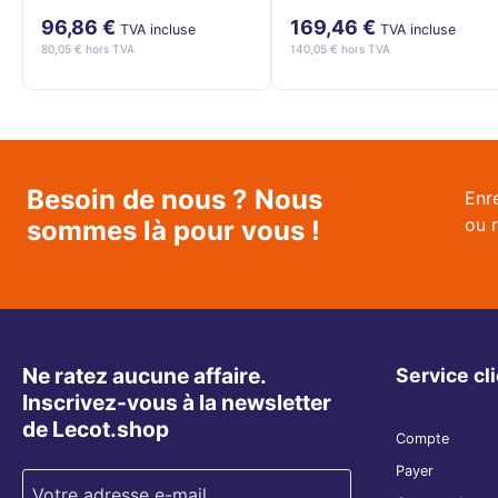
25m 3x2,5 mm²
néoprène H07RN-F
96,86 €
169,46 €
néoprène IP44
3GX2,5 mm²
TVA incluse
TVA incluse
80,05 € hors TVA
140,05 € hors TVA
Besoin de nous ? Nous
Enr
ou 
sommes là pour vous !
Ne ratez aucune affaire.
Service cl
Inscrivez-vous à la newsletter
de Lecot.shop
Compte
Payer