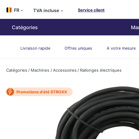
ipToContentLink
FR
TVA incluse
Service client
Catégories
Ma
Livraison rapide
Offres uniques
A votre mesure
Catégories
/
Machines
/
Accessoires
/
Rallonges électriques
Promotions d'été STROXX