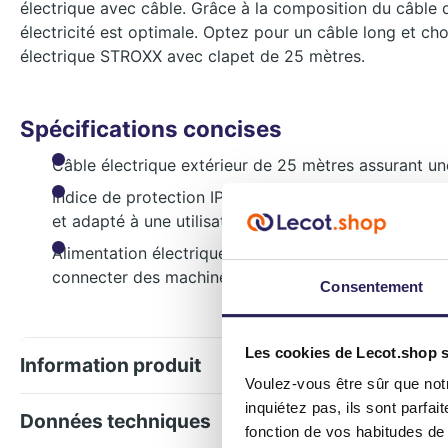
électrique avec câble. Grâce à la composition du câble 
électricité est optimale. Optez pour un câble long et choi
électrique STROXX avec clapet de 25 mètres.
Spécifications concises
Câble électrique extérieur de 25 mètres assurant un
Indice de protection IP44 et en néoprène HO7 renda
et adapté à une utilisation intérieure et extérieure
Alimentation électrique optimale avec une composi
connecter des machines électriques
Consentement
Les cookies de Lecot.shop so
Information produit
Voulez-vous être sûr que not
inquiétez pas, ils sont parfa
Données techniques
fonction de vos habitudes de 