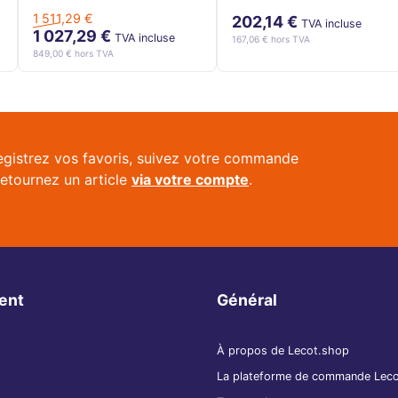
3X2.5MM2 L.20+1M
1 511,29 €
202,14 €
(MW) - HAE32520N
TVA incluse
1 027,29 €
TVA incluse
167,06 € hors TVA
849,00 € hors TVA
egistrez vos favoris, suivez votre commande
retournez un article
via votre compte
.
ient
Général
À propos de Lecot.shop
La plateforme de commande Lec