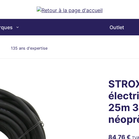
rques
Outlet
135 ans d'expertise
STROX
électr
25m 3
néopr
84,76 €
TVA