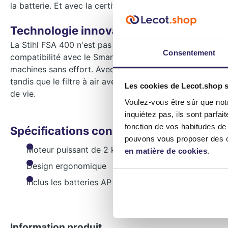
la batterie. Et avec la certification IPX4, vous n'avez pa
Technologie innovante pour les profess
La Stihl FSA 400 n'est pas seulement puissante, elle est a
Consentement
compatibilité avec le Smart Connector 2 A, vous restez
machines sans effort. Avec la fonction Power boost, vous 
tandis que le filtre à air avec grille métallique maintien
Les cookies de Lecot.shop so
de vie.
Voulez-vous être sûr que not
inquiétez pas, ils sont parfa
fonction de vos habitudes de 
Spécifications concises
pouvons vous proposer des of
Moteur puissant de 2 kW
en matière de cookies
.
Design ergonomique
Inclus les batteries AP 500 S
Information produit