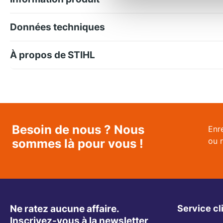
Données techniques
À propos de STIHL
Besoin de nous ? Nous
Enr
ou 
sommes là pour vous !
Ne ratez aucune affaire.
Service cl
Inscrivez-vous à la newsletter