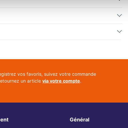
egistrez vos favoris, suivez votre commande
retournez un article
via votre compte
.
ient
Général