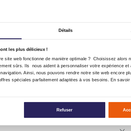
s à vous soucier d'une petite averse.
ionnels
ussi intelligente. Grâce à la
Détails
 connecté et gérez votre parc de
tirez le meilleur parti de votre batterie,
t le moteur au frais pour une longue durée
nt les plus délicieux !
re site web fonctionne de manière optimale ? Choisissez alors 
itement sûrs. Ils nous aident à personnaliser votre expérience et
navigation. Ainsi, nous pouvons rendre notre site web encore plu
fres spéciales parfaitement adaptées à vos besoins. En savoir 
Refuser
Acc