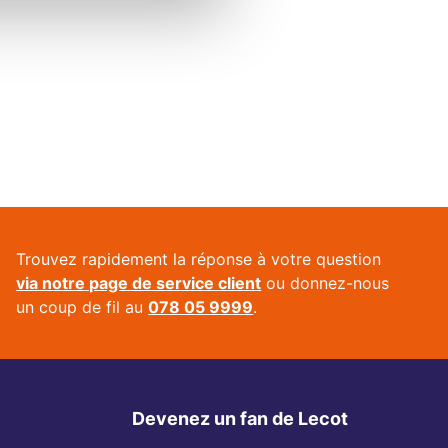
Trouvez rapidement la réponse à votre question
via notre page de service client
ou donnez-nous
un coup de fil au
078 05 9999
.
Devenez un fan de Lecot