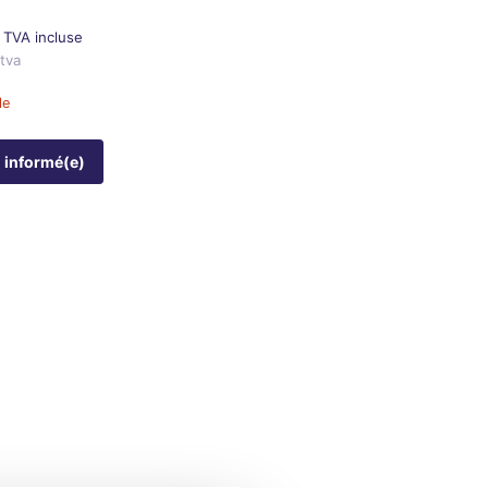
€
TVA incluse
 tva
le
 informé(e)