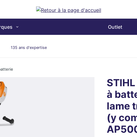
rques
Outlet
135 ans d'expertise
atterie
STIHL
à batt
lame t
(y com
AP50